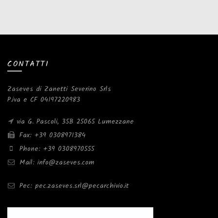
CONTATTI
Zaseves di Zanetti Severino Srls
P.iva e CF 04197220983
via G. Pascoli, 35B 25065 Lumezzane
Fax: +39 0308971384
Phone: +39 0308970555
Mail: info@zaseves.com
Pec: pec.zaseves.srl@pecarchivio.it