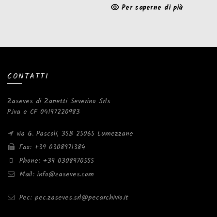
Per saperne di più
CONTATTI
Zaseves di Zanetti Severino Srls
P.iva e CF 04197220983
via G. Pascoli, 35B 25065 Lumezzane
Fax: +39 0308971384
Phone: +39 0308970555
Mail: info@zaseves.com
Pec: pec.zaseves.srl@pecarchivio.it