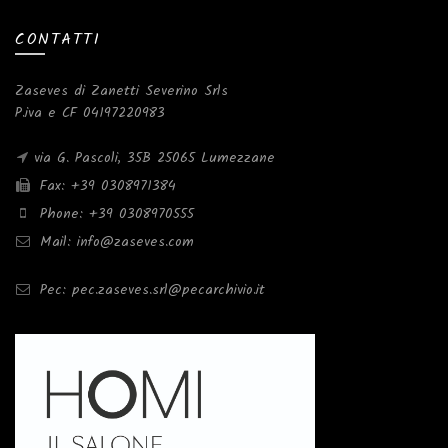
CONTATTI
Zaseves di Zanetti Severino Srls
P.iva e CF 04197220983
via G. Pascoli, 35B 25065 Lumezzane
Fax: +39 0308971384
Phone: +39 0308970555
Mail: info@zaseves.com
Pec: pec.zaseves.srl@pecarchivio.it