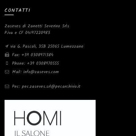
CONTATTI
Zaseves di Zanetti Severino Srls
P.iva e CF 04197220983
via G. Pascoli, 35B 25065 Lumezzane
Fax: +39 0308971384
Phone: +39 0308970555
Mail: info@zaseves.com
Pec: pec.zaseves.srl@pecarchivio.it